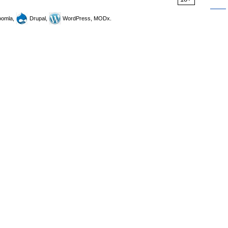
omla,
Drupal,
WordPress, MODx.