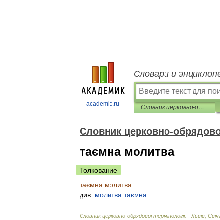
Словари и энциклоп
academic.ru
Словник церковно-обрядової термінології
Словник церковно-обрядової
таємна молитва
Толкование
таємна
молитва
див
.
молитва
таємна
Словник
церковно
-
обрядової
терм
і
нолог
і
ї
. -
Льв
і
в
;
Св
і
ч