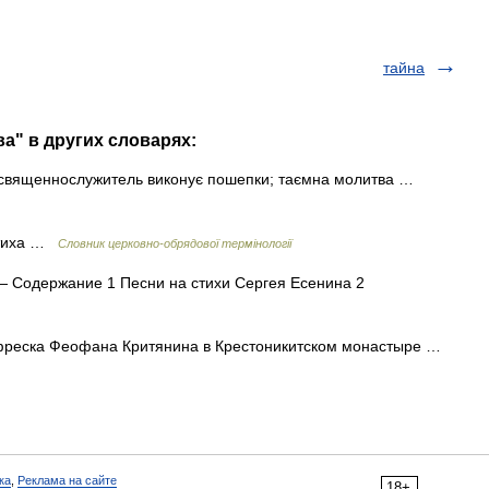
тайна
а" в других словарях:
 священнослужитель виконує пошепки; таємна молитва …
 тиха …
Словник церковно-обрядової термінології
 Содержание 1 Песни на стихи Сергея Есенина 2
фреска Феофана Критянина в Крестоникитском монастыре …
ка
,
Реклама на сайте
18+