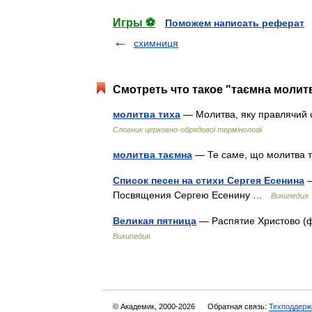
Игры ⚽
Поможем написать реферат
схимниця
Смотреть что такое "таємна молитв
молитва тиха
— Молитва, яку правлячий
Словник церковно-обрядової термінології
молитва таємна
— Те саме, що молитва
Список песен на стихи Сергея Есенина
—
Посвящения Сергею Есенину …
Википедия
Великая пятница
— Распятие Христово (
Википедия
© Академик, 2000-2026
Обратная связь:
Техподдерж