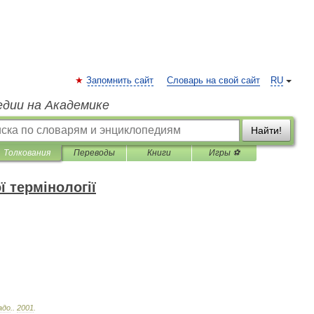
Запомнить сайт
Словарь на свой сайт
RU
едии на Академике
Найти!
Толкования
Переводы
Книги
Игры ⚽
 термінології
адо
.
.
2001
.